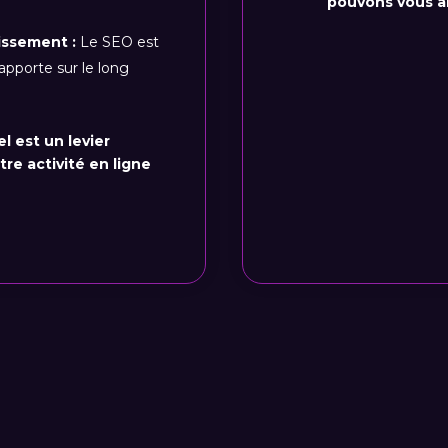
pouvons vous ai
issement :
Le SEO est
apporte sur le long
 est un levier
re activité en ligne