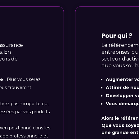
Pour qui ?
'assurance
Le référenceme
s. En
entreprises, que
teurs de
secteur d'activi
que vous souha
e :
Plus vous serez
Augmenter vo
vous trouveront
Attirer de no
Développer vo
tirez pas n’importe qui,
Vous démarqu
essées par vos produits
Alors le référe
Que vous soyez 
ien positionné dans les
une grande entr
age professionnelle et