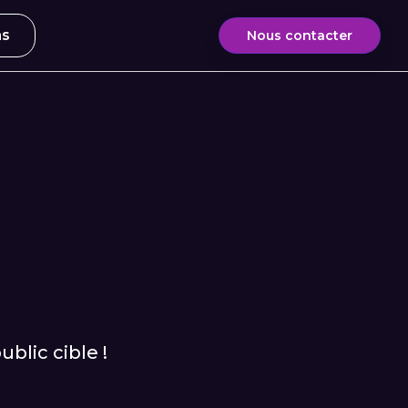
ns
Nous contacter
blic cible !